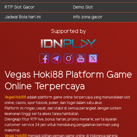
RTP Slot Gacor
Demo Slot
Jadwal Bola hari ini
info zona gacor
Supported by
Vegas Hoki88 Platform Game
Online Terpercaya
VegasHoki88
adalah platform game online terpercaya yang menyediakan slot
online, casino, sportsbook, poker, dan togel dalam satu akun.
Platform ini ringan, cepat, dan stabil di semua perangkat dengan sistem
keamanan tinggi serta akses tanpa hambatan.
Dilengkapi fitur RTP live, bonus harian, promo menarik, serta layanan
customer service 24 jam untuk mendukung pengalaman bermain yang
maksimal.
Vegas Hoki88
menjadi pilihan pemain game online di Indonesia karena