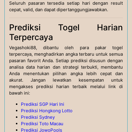
Seluruh pasaran tersedia setiap hari dengan result
cepat, valid, dan dapat dipertanggungjawabkan.
Prediksi Togel Harian
Terpercaya
Vegashoki88, dibantu oleh para pakar togel
terpercaya, menghadirkan angka terbaru untuk semua
pasaran favorit Anda. Setiap prediksi disusun dengan
analisa data harian dan strategi terbukti, membantu
Anda menentukan pilihan angka lebih cepat dan
akurat. Jangan lewatkan kesempatan untuk
mengakses prediksi harian terbaik melalui link di
bawah ini:
Prediksi SGP Hari Ini
Prediksi Hongkong Lotto
Prediksi Sydney
Prediksi Toto Macau
Prediksi JowoPools