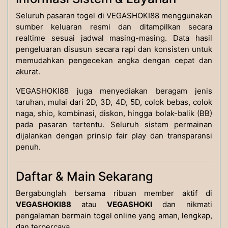
Seluruh pasaran togel di VEGASHOKI88 menggunakan
sumber keluaran resmi dan ditampilkan secara
realtime sesuai jadwal masing-masing. Data hasil
pengeluaran disusun secara rapi dan konsisten untuk
memudahkan pengecekan angka dengan cepat dan
akurat.
VEGASHOKI88 juga menyediakan beragam jenis
taruhan, mulai dari 2D, 3D, 4D, 5D, colok bebas, colok
naga, shio, kombinasi, diskon, hingga bolak-balik (BB)
pada pasaran tertentu. Seluruh sistem permainan
dijalankan dengan prinsip fair play dan transparansi
penuh.
Daftar & Main Sekarang
Bergabunglah bersama ribuan member aktif di
VEGASHOKI88
atau
VEGASHOKI
dan nikmati
pengalaman bermain togel online yang aman, lengkap,
dan terpercaya.