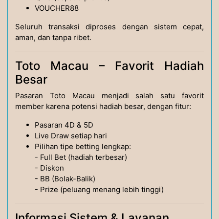
VOUCHER88
Seluruh transaksi diproses dengan sistem cepat,
aman, dan tanpa ribet.
Toto Macau – Favorit Hadiah
Besar
Pasaran Toto Macau menjadi salah satu favorit
member karena potensi hadiah besar, dengan fitur:
Pasaran 4D & 5D
Live Draw setiap hari
Pilihan tipe betting lengkap:
- Full Bet (hadiah terbesar)
- Diskon
- BB (Bolak-Balik)
- Prize (peluang menang lebih tinggi)
Informasi Sistem & Layanan