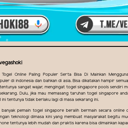
 vegashoki
 Togel Online Paling Populer Serta Bisa Di Mainkan Menggu
ler di indonesia dan bahkan di asia. Bisa dikatakan hampir semua
ni tentunya sangat wajar, mengingat togel singapore pools sendiri
sekarang. Dulu, jika mau memasang taruhan togel singapore and
ni tentunya tidak berlaku lagi di masa sekarang ini.
banyak pemain togel singapore beralih bermain secara online da
ngan teknologi dimasa kini yang membuat masyarakat begitu m
phone tentunya lebih mudah dan praktis karena bisa dimainkan ka