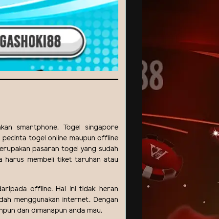
nakan smartphone.
Togel singapore
 pecinta togel online maupun offline
 merupakan pasaran togel yang sudah
a harus membeli tiket taruhan atau
ripada offline. Hal ini tidak heran
udah menggunakan internet. Dengan
panpun dan dimanapun anda mau.