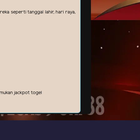
 seperti tanggal lahir, hari raya,
mukan jackpot togel